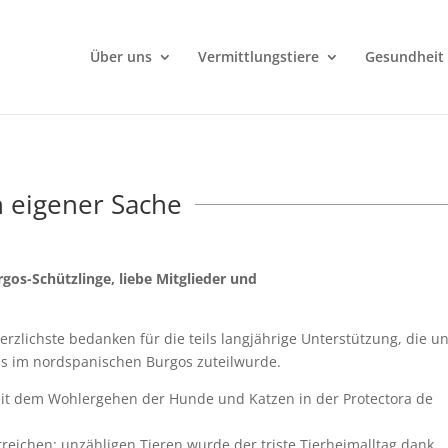
Über uns
Vermittlungstiere
Gesundheit
n eigener Sache
gos-Schützlinge, liebe Mitglieder und
rzlichste bedanken für die teils langjährige Unterstützung, die u
ms im nordspanischen Burgos zuteilwurde.
eit dem Wohlergehen der Hunde und Katzen in der Protectora de
reichen: unzähligen Tieren wurde der triste Tierheimalltag dank