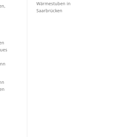
Wärmestuben in
en,
Saarbrücken
gen
eues
ann
enn
ren