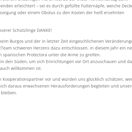
enden erleichtert – sei es durch gefüllte Futternäpfe, weiche Deck
sorgung oder einem Obolus zu den Kosten der heiß ersehnten
nserer Schützlinge DANKE!
rheim Burgos und der in letzter Zeit eingeschlichenen Veränderun
otTeam schweren Herzens dazu entschlossen, in diesem Jahr ein n
n spanischen Protectora unter die Arme zu greifen.
i in den Süden, um sich Einrichtungen vor Ort anzuschauen und d
 auch willkommen ist.
n Kooperationspartner vor und würden uns glücklich schätzen, w
sich daraus erwachsenen Herausforderungen begleiten und unse
 bleiben.